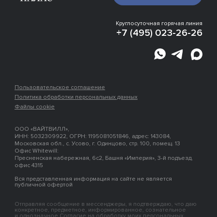
Галерея
Инфраструктура
Эксперты о проекте
Круглосуточная горячая линия
Отделка
+7 (495) 023-26-26
Расположение
Пользовательское соглашение
Политика обработки персональных данных
Файлы cookie
ООО «ВАЙТВИЛЛ»,
ИНН: 5032309922, ОГРН: 1195081051846, адрес: 143084,
Московская обл., с. Усово, г. Одинцово, стр. 100, помещ. 13
Офис Whitewill:
Пресненская набережная, 6с2, Башня «Империя», 3-й подъезд,
офис 4315
Вся представленная информация на сайте не является
публичной офертой
Отправляя сообщение в мессенджеры, я подтверждаю, что даю
конкретное, предметное, информированное, сознательное
и однозначное Согласие на обработку моих персональных